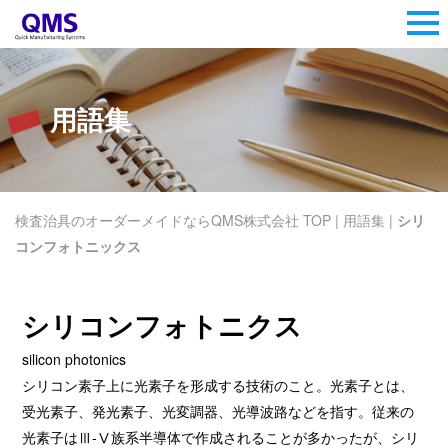
用語集
検査治具のオーダーメイドならQMS株式会社 TOP
|
用語集
|
シリ
コンフォトニックス
シリコンフォトニクス
silicon photonics
シリコン素子上に光素子を形成する技術のこと。光素子とは、
受光素子、発光素子、光変調器、光導波路などを指す。従来の
光素子はⅢ‐Ⅴ族系半導体で作成されることが多かったが、シリ