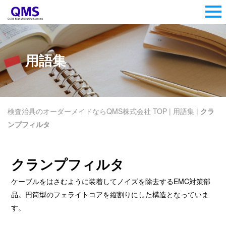
用語集
検査治具のオーダーメイドならQMS株式会社 TOP
|
用語集
|
クラ
ンプフィルタ
クランプフィルタ
ケーブルをはさむように装着してノイズを除去するEMC対策部
品。円筒型のフェライトコアを縦割りにした構造となっていま
す。