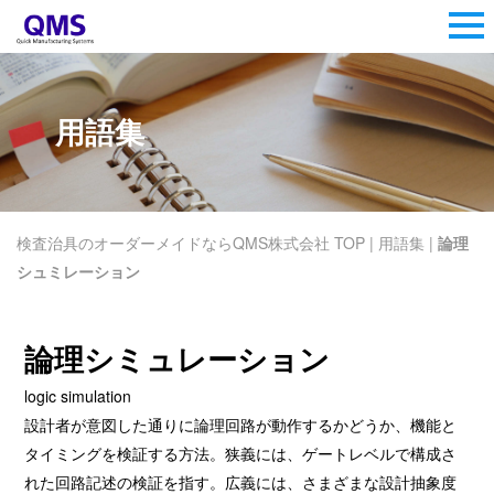
用語集
検査治具のオーダーメイドならQMS株式会社 TOP
|
用語集
|
論理
シュミレーション
論理シミュレーション
logic simulation
設計者が意図した通りに論理回路が動作するかどうか、機能と
タイミングを検証する方法。狭義には、ゲートレベルで構成さ
れた回路記述の検証を指す。広義には、さまざまな設計抽象度