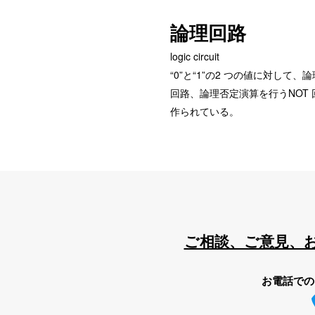
論理回路
logic circuit
“0”と“1”の2 つの値に対し
回路、論理否定演算を行うNOT
作られている。
ご相談、ご意見、
お電話での