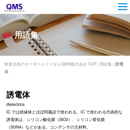
用語集
検査治具のオーダーメイドならQMS株式会社 TOP
|
用語集
|
誘電
体
誘電体
dielectrics
IC では絶縁体とほぼ同義語で使われる。IC で使われる代表的な
誘電体は、シリコン酸化膜（SiO2）、シリコン窒化膜
（Si3N4）などがある。コンデンサの主材料。