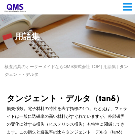
用語集
検査治具のオーダーメイドならQMS株式会社 TOP
|
用語集
|
タン
ジェント・デルタ
タンジェント・デルタ（tanδ）
損失係数。電子材料の特性を表す指標の1つ。たとえば、フェラ
イトは一般に透磁率の高い材料がすぐれていますが、外部磁界
の変化に対する損失（ヒステリシス損失）も特性に関係してき
ます。この損失と透磁率の比をタンジェント・デルタ（tanδ）