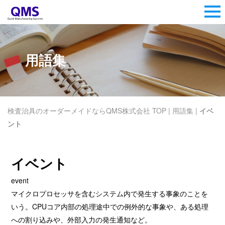
用語集
検査治具のオーダーメイドならQMS株式会社 TOP
|
用語集
|
イベ
ント
イベント
event
マイクロプロセッサを含むシステム内で発生する事象のことを
いう。CPUコア内部の処理途中での例外的な事象や、ある処理
への割り込みや、外部入力の発生通知など。