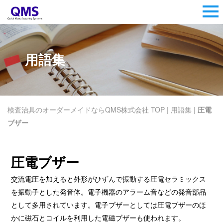
用語集
検査治具のオーダーメイドならQMS株式会社 TOP
|
用語集
|
圧電
ブザー
圧電ブザー
交流電圧を加えると外形がひずんで振動する圧電セラミックス
を振動子とした発音体。電子機器のアラーム音などの発音部品
として多用されています。電子ブザーとしては圧電ブザーのほ
かに磁石とコイルを利用した電磁ブザーも使われます。