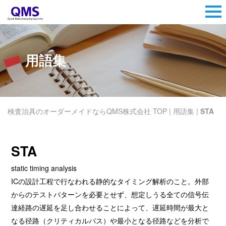
用語集
検査治具のオーダーメイドならQMS株式会社 TOP
|
用語集
|
STA
STA
static timing analysis
ICの設計工程で行なわれる静的なタイミング解析のこと。外部
からのテストパターンを必要とせず、想定しうる全ての信号伝
達経路の遅延を足し合わせることによって、遅延時間が最大と
なる径路（クリティカルパス）や最小となる径路などを分析で