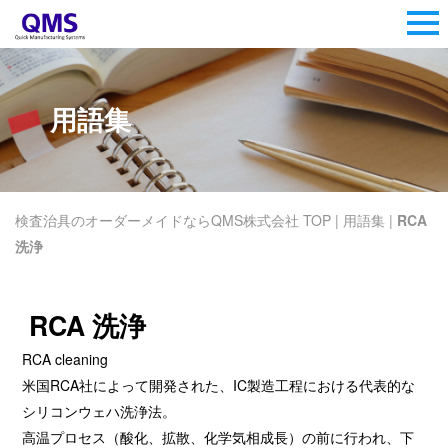
用語集
検査治具のオーダーメイドならQMS株式会社 TOP
|
用語集
|
RCA
洗浄
RCA 洗浄
RCA cleaning
米国RCA社によって開発された、IC製造工程における代表的な
シリコンウェハ洗浄法。
高温プロセス（酸化、拡散、化学気相成長）の前に行われ、下